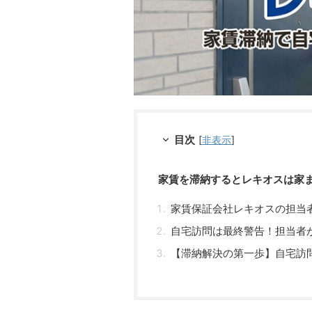
目次
[
非表示
]
家賃を滞納するとレキオスは家
家賃保証会社レキオスの担当
自宅訪問は最終警告！担当者
【滞納解決の第一歩】自宅訪