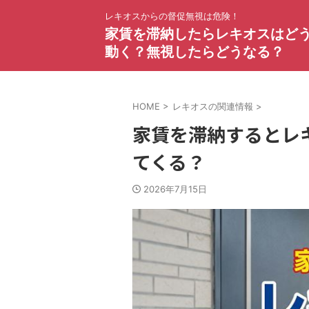
レキオスからの督促無視は危険！
家賃を滞納したらレキオスはど
動く？無視したらどうなる？
HOME
>
レキオスの関連情報
>
家賃を滞納するとレ
てくる？
2026年7月15日